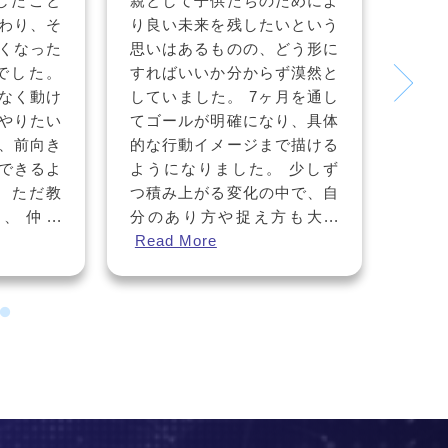
ためによ
コーチングを学び、講師とし
いという
ても活動してきましたが、講
どう形に
座中はやる気が上がっても日
ず漠然と
常に戻ると続かず現実がなか
ヶ月を通し
なか変わらないーーそんな状
り、具体
態に違和感を長らく感じてい
で描ける
ました。そんな中で出会った
 少しず
のがART SHIFTでした。 学
中で、自
びを通して、本当にやりたい
も大...
ゴールが明確でないと人...
Read More