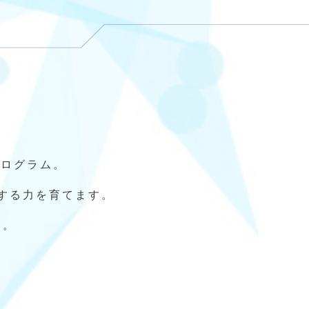
。
プログラム。
する力を育てます。
る。