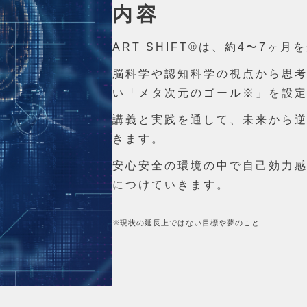
内容
ART SHIFT®は、約4〜7
脳科学や認知科学の視点から思
い「メタ次元のゴール※」を設
講義と実践を通して、未来から
きます。
安心安全の環境の中で自己効力
につけていきます。
現状の延長上ではない目標や夢のこと