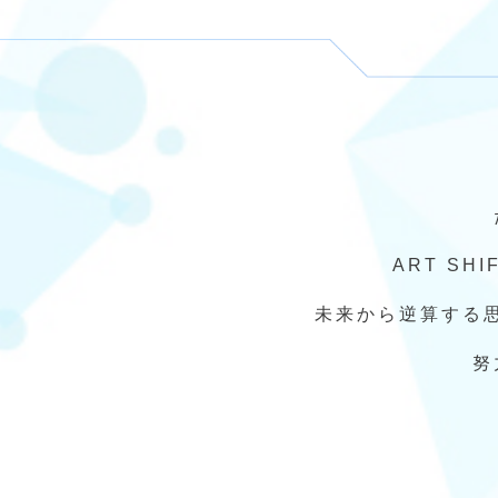
ART SH
未来から逆算する
努