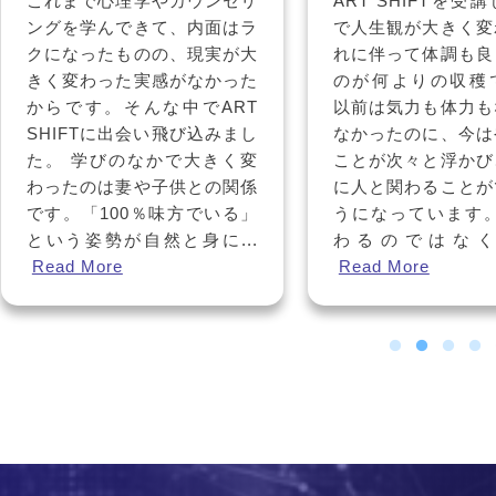
ART SHIFTを受講したこと
親として子供たちの
で人生観が大きく変わり、そ
り良い未来を残した
れに伴って体調も良くなった
思いはあるものの、
のが何よりの収穫でした。
すればいいか分から
以前は気力も体力もなく動け
していました。 7
なかったのに、今はやりたい
てゴールが明確にな
ことが次々と浮かび、前向き
的な行動イメージま
に人と関わることができるよ
ようになりました。
うになっています。 ただ教
つ積み上がる変化の
わるのではなく、仲...
分のあり方や捉え方
Read More
Read More